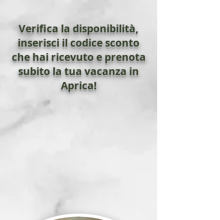
Verifica la disponibilità,
inserisci il codice sconto
che hai ricevuto e prenota
subito la tua vacanza in
Aprica!