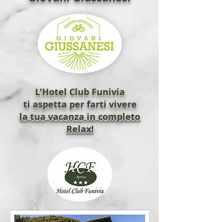
L'Hotel Club Funivia
ti aspetta per farti vivere
la tua vacanza in completo
Relax!